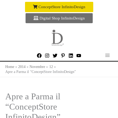
Vai
ConceptStore InfinitoDesign
al
contenuto
Digital Shop InfinitoDesign
Home
2014
Novembre
12
Apre a Parma il “ConceptStore InfinitoDesign”
Apre a Parma il
“ConceptStore
InfinitoDesign”