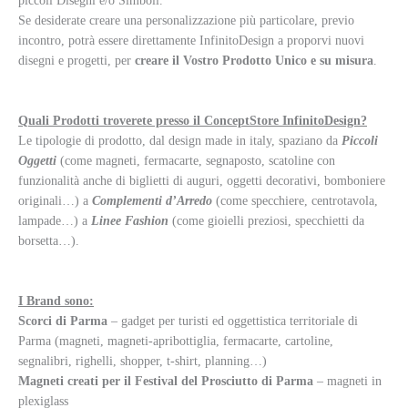
piccoli Disegni e/o Simboli.
Se desiderate creare una personalizzazione più particolare, previo
incontro, potrà essere direttamente InfinitoDesign a proporvi nuovi
disegni e progetti, per
creare il Vostro Prodotto Unico e su misura
.
Quali Prodotti troverete presso il ConceptStore InfinitoDesign?
Le tipologie di prodotto, dal design made in italy, spaziano da
Piccoli
Oggetti
(come magneti, fermacarte, segnaposto, scatoline con
funzionalità anche di biglietti di auguri, oggetti decorativi, bomboniere
originali…) a
Complementi d’Arredo
(come specchiere, centrotavola,
lampade…) a
Linee Fashion
(come gioielli preziosi, specchietti da
borsetta…).
I Brand sono:
Scorci di Parma
– gadget per turisti ed oggettistica territoriale di
Parma (magneti, magneti-apribottiglia, fermacarte, cartoline,
segnalibri, righelli, shopper, t-shirt, planning…)
Magneti creati per il Festival del Prosciutto di Parma
– magneti in
plexiglass