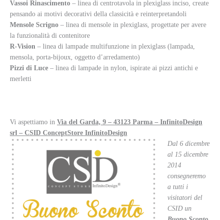
Vassoi Rinascimento
– linea di centrotavola in plexiglass inciso, create
pensando ai motivi decorativi della classicità e reinterpretandoli
Mensole Scrigno
– linea di mensole in plexiglass, progettate per avere
la funzionalità di contenitore
R-Vision
– linea di lampade multifunzione in plexiglass (lampada,
mensola, porta-bijoux, oggetto d’arredamento)
Pizzi di Luce
– linea di lampade in nylon, ispirate ai pizzi antichi e
merletti
Vi aspettiamo in
Via del Garda, 9 – 43123 Parma – InfinitoDesign
srl – CSID ConceptStore InfinitoDesign
Dal 6 dicembre
al 15 dicembre
2014
consegneremo
a tutti i
visitatori del
CSID un
Buono Sconto