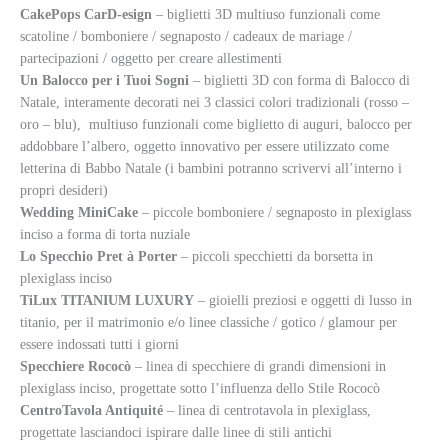
CakePops CarD-esign
– biglietti 3D multiuso funzionali come
scatoline / bomboniere / segnaposto / cadeaux de mariage /
partecipazioni / oggetto per creare allestimenti
Un Balocco per i Tuoi Sogni
– biglietti 3D con forma di Balocco di
Natale, interamente decorati nei 3 classici colori tradizionali (rosso –
oro – blu), multiuso funzionali come biglietto di auguri, balocco per
addobbare l’albero, oggetto innovativo per essere utilizzato come
letterina di Babbo Natale (i bambini potranno scrivervi all’interno i
propri desideri)
Wedding MiniCake
– piccole bomboniere / segnaposto in plexiglass
inciso a forma di torta nuziale
Lo Specchio Pret à Porter
– piccoli specchietti da borsetta in
plexiglass inciso
TiLux TITANIUM LUXURY
– gioielli preziosi e oggetti di lusso in
titanio, per il matrimonio e/o linee classiche / gotico / glamour per
essere indossati tutti i giorni
Specchiere Rococò
– linea di specchiere di grandi dimensioni in
plexiglass inciso, progettate sotto l’influenza dello Stile Rococò
CentroTavola Antiquité
– linea di centrotavola in plexiglass,
progettate lasciandoci ispirare dalle linee di stili antichi