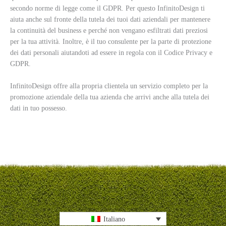
secondo norme di legge come il GDPR. Per questo InfinitoDesign ti
aiuta anche sul fronte della tutela dei tuoi dati aziendali per mantenere
la continuità del business e perché non vengano esfiltrati dati preziosi
per la tua attività. Inoltre, è il tuo consulente per la parte di protezione
dei dati personali aiutandoti ad essere in regola con il Codice Privacy e
GDPR.
InfinitoDesign offre alla propria clientela un servizio completo per la
promozione aziendale della tua azienda che arrivi anche alla tutela dei
dati in tuo possesso.
Italiano