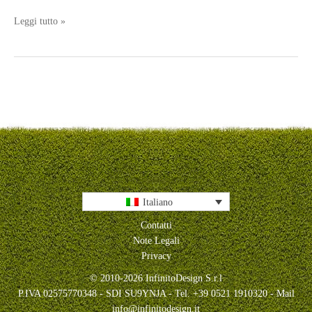
InfinitoDesign
Leggi tutto »
racconta
“Il
Design
Multidisciplinare”
nella
sua
nuova
sede
Italiano
Contatti
Note Legali
Privacy
© 2010-2026 InfinitoDesign S.r.l
P.IVA 02575770348 - SDI SU9YNJA - Tel. +39 0521 1910320 - Mail
info@infinitodesign.it