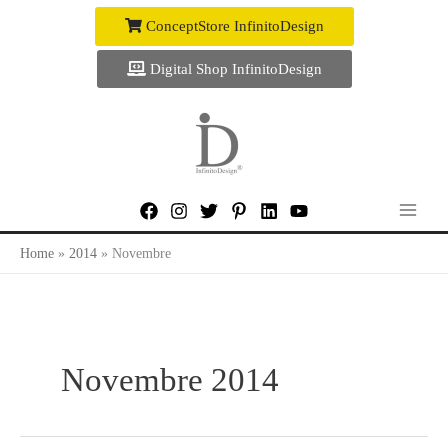
Vai
ConceptStore InfinitoDesign
al
contenuto
Digital Shop InfinitoDesign
Home
2014
Novembre
Novembre 2014