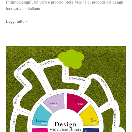
InfinitoDesign”, un vero e proprio Store Vetrina di prodotti dal design
innovativo e italiano.
Apre
Leggi tutto »
a
Parma
il
“ConceptStore
InfinitoDesign”