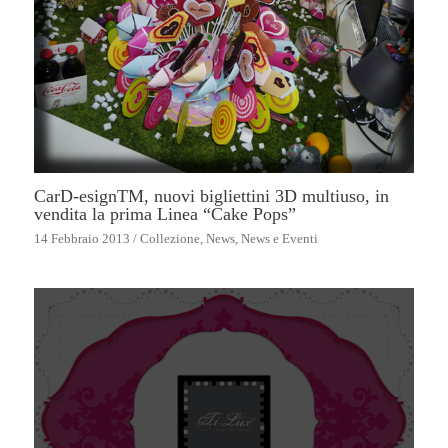
CarD-esignTM, nuovi bigliettini 3D multiuso, in
vendita la prima Linea “Cake Pops”
14 Febbraio 2013
/
Collezione
,
News
,
News e Eventi