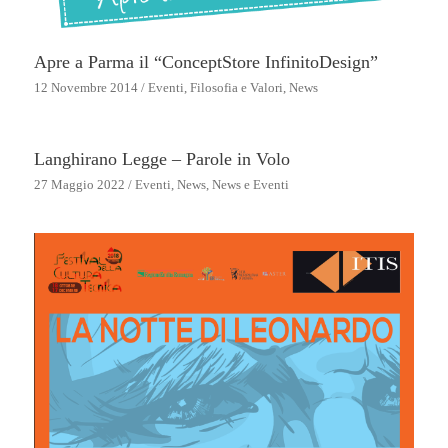
Apre a Parma il “ConceptStore InfinitoDesign”
12 Novembre 2014
/
Eventi
,
Filosofia e Valori
,
News
Langhirano Legge – Parole in Volo
27 Maggio 2022
/
Eventi
,
News
,
News e Eventi