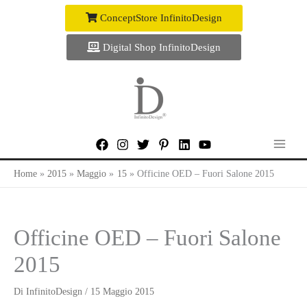
Vai
ConceptStore InfinitoDesign
al
contenuto
Digital Shop InfinitoDesign
Home
2015
Maggio
15
Officine OED – Fuori Salone 2015
Officine OED – Fuori Salone
2015
Di
InfinitoDesign
/
15 Maggio 2015