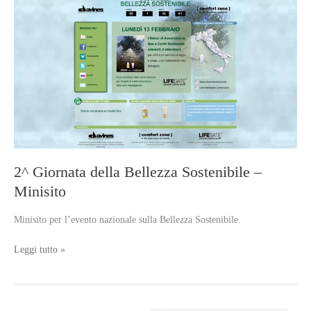
2^ Giornata della Bellezza Sostenibile –
Minisito
Minisito per l’evento nazionale sulla Bellezza Sostenibile.
2^
Leggi tutto »
Giornata
della
Bellezza
Sostenibile