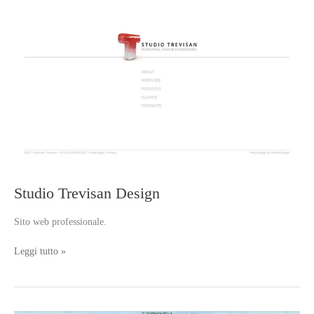
Studio Trevisan Design
Sito web professionale.
Studio
Leggi tutto »
Trevisan
Design