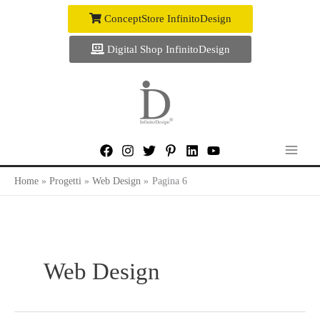
Vai
ConceptStore InfinitoDesign
al
contenuto
Digital Shop InfinitoDesign
Home
Progetti
Web Design
Pagina 6
Web Design