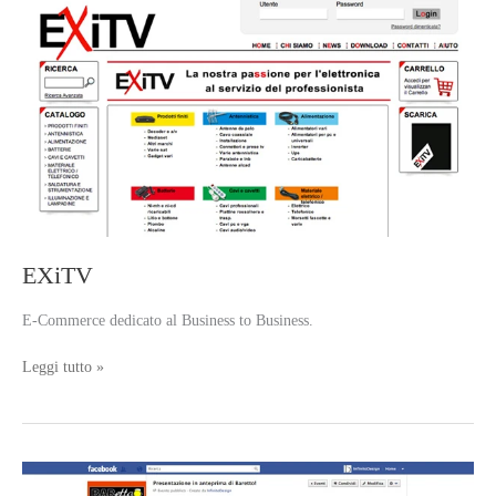
–
Minisito
EXiTV
E-Commerce dedicato al Business to Business.
EXiTV
Leggi tutto »