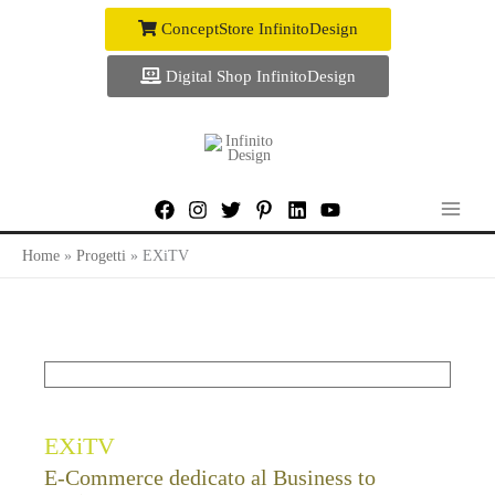
Vai
ConceptStore InfinitoDesign
al
contenuto
Digital Shop InfinitoDesign
Home
Progetti
EXiTV
EXiTV
E-Commerce dedicato al Business to