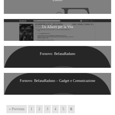
Un Albero per la Vita
Fornovo: BefanaRaduno
Fornovo: BefanaRaduno – Gadget e Comunicazione
« Previous
1
2
3
4
5
6