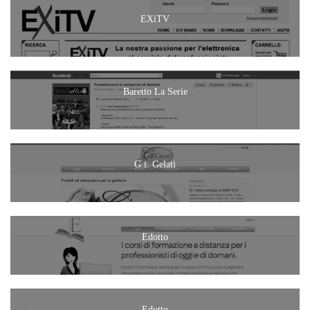
EXiTV
Baretto La Serie
G.i. Gelati
Edotto
Edotto