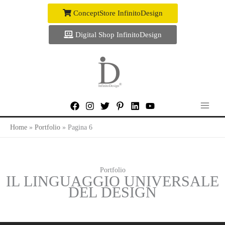
Vai
ConceptStore InfinitoDesign
al
contenuto
Digital Shop InfinitoDesign
Home
Portfolio
Pagina 6
Portfolio
IL LINGUAGGIO UNIVERSALE
DEL DESIGN