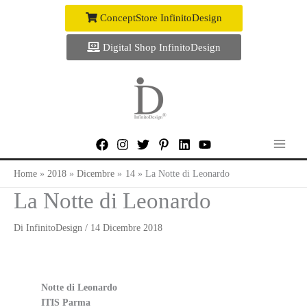
Vai
ConceptStore InfinitoDesign
al
contenuto
Digital Shop InfinitoDesign
Home
2018
Dicembre
14
La Notte di Leonardo
La Notte di Leonardo
Di
InfinitoDesign
/
14 Dicembre 2018
Notte di Leonardo
ITIS Parma