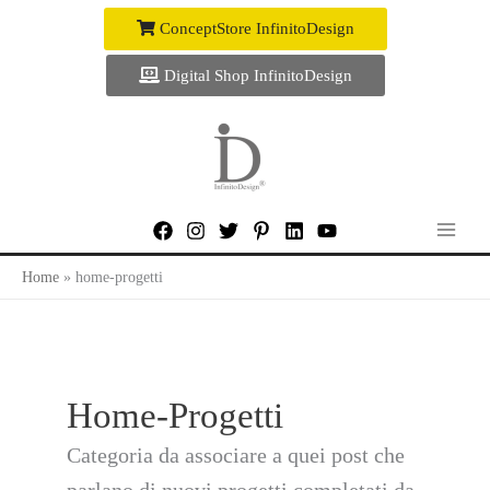
Vai
ConceptStore InfinitoDesign
al
contenuto
Digital Shop InfinitoDesign
Home
home-progetti
Home-Progetti
Categoria da associare a quei post che