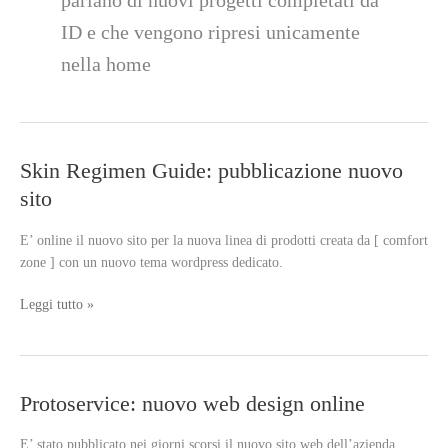
parlano di nuovi progetti completati da
ID e che vengono ripresi unicamente
nella home
Skin Regimen Guide: pubblicazione nuovo
sito
E’ online il nuovo sito per la nuova linea di prodotti creata da [ comfort
zone ] con un nuovo tema wordpress dedicato.
Skin
Leggi tutto »
Regimen
Guide:
pubblicazione
nuovo
Protoservice: nuovo web design online
sito
E’ stato pubblicato nei giorni scorsi il nuovo sito web dell’azienda