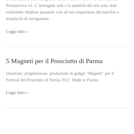
Protoservice srl. L’immagine web e la usabilità del sito sono state
totalmente ribaltate passando così ad una importanza del marchio e
semplicità di navigazione.
Protoservice:
Leggi tutto »
nuovo
web
design
online
5 Magneti per il Prosciutto di Parma
Ideazione, progettazione, produzione di gadget “Magneti” per il
Festival del Prosciutto di Parma 2012. Made in Parma.
5
Leggi tutto »
Magneti
per
il
Prosciutto
di
Parma