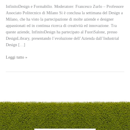
InfinitoDesign e Formabilio. Moderatore: Francesco Zurlo – Professore
Associato Politecnico di Milano Si è conclusa la settimana del Design a
Milano, che ha visto la partecipazione di molte aziende e designer
appassionati ed in continua ricerca di creatività ed innovazione. Tra
queste aziende, InfinitoDesign ha partecipato al FuoriSalone, presso
DesignLibrary, presentando l’evoluzione dell’Azienda dall’Industrial
Design […]
Terminato
Leggi tutto »
il
FuoriSalone
–
Design
Week
–
InfinitoDesign
si
racconta