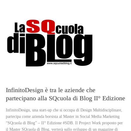
InfinitoDesign è tra le aziende che
partecipano alla SQcuola di Blog II° Edizione
InfinitoDesign, una start-up che si occupa di Design Multidisciplinare,
partecipa come azienda borsista al Master in Social Media Marketing
“SQcuola di Blog” – II° Edizione #SDB. Il Project Work proposto per
il Master SQcuola di Blog, verterà sullo sviluppo di un magazine di