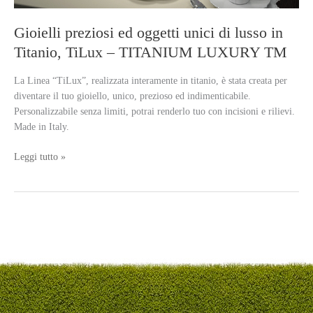
Gioielli preziosi ed oggetti unici di lusso in
Titanio, TiLux – TITANIUM LUXURY TM
La Linea “TiLux”, realizzata interamente in titanio, è stata creata per
diventare il tuo gioiello, unico, prezioso ed indimenticabile.
Personalizzabile senza limiti, potrai renderlo tuo con incisioni e rilievi.
Made in Italy.
Gioielli
Leggi tutto »
preziosi
ed
oggetti
unici
di
lusso
in
Titanio,
TiLux
–