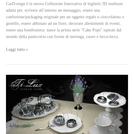
CarD-esign è la nuova Collezione Innovativa di biglietti 3D multiuso
adatta per, scrivere all’interno un messaggio, essere una
confezione/packaging originale per un oggetto regalo o cioccolatino o
gioiello, essere abbinato ad un fiore, decorare allestimenti di eventi,
essere una bomboniera: nasce la prima serie “Cake Pops” ispirati dal
mondo della pasticceria con forme di meringa, cuore e lecca-lecca.
CarD-
Leggi tutto »
esignTM,
nuovi
bigliettini
3D
multiuso,
in
vendita
la
prima
Linea
“Cake
Pops”