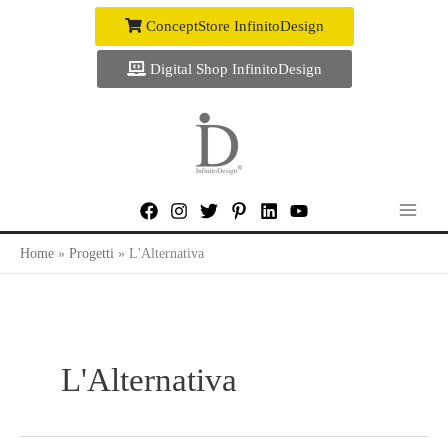
Vai
ConceptStore InfinitoDesign
al
contenuto
Digital Shop InfinitoDesign
Home
Progetti
L'Alternativa
L'Alternativa