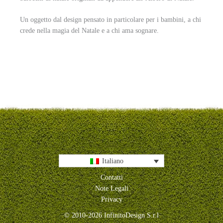
Un oggetto dal design pensato in particolare per i bambini, a chi
crede nella magia del Natale e a chi ama sognare.
Italiano
Contatti
Note Legali
Privacy
© 2010-2026 InfinitoDesign S.r.l