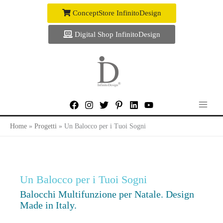
Vai
ConceptStore InfinitoDesign
al
contenuto
Digital Shop InfinitoDesign
Home
Progetti
Un Balocco per i Tuoi Sogni
Un Balocco per i Tuoi Sogni
Balocchi Multifunzione per Natale. Design
Made in Italy.