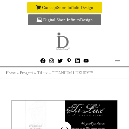
Vai
ConceptStore InfinitoDesign
al
contenuto
Digital Shop InfinitoDesign
Home
Progetti
TiLux – TITANIUM LUXURY™