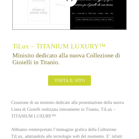
TiLux – TITANIUM LUXURY™
Minisito dedicato alla nuova Collezione di
Gioielli in Titanio.
VISITA IL SITO
Creazione di un minisito dedicato alla presentazione della nuova
Linea di Gioielli realizzata interamente in Titanio, TiLux –
TITANIUM LUXURY™.
Abbiamo reinterpretato l’immagine grafica della Collezione
TiLux, adattandola alle tecnologie web del momento. E’ infatti