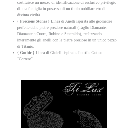
costituisce un mezzo di identificazione di esclusivo privilegio
di una famiglia in possesso di un titolo nobiliare e/o di
distinta civiltà.
{ Precious Stones }
Linea di Anelli ispirata alle geometrie
perfette delle pietre preziose naturali (Taglio Diamante,
Diamante a Cuore, Rubino e Smeraldo), realizzando
interamente gli anelli con le pietre preziose in un unico pezzo
di Titanio.
{ Gothic }
Linea di Gioielli ispirata allo stile Gotico
“Cortese”.