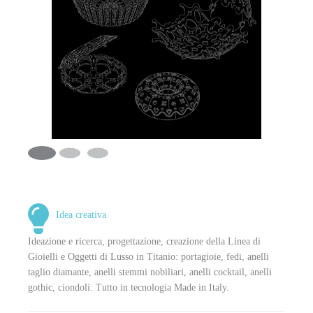
Idea creativa
Ideazione e ricerca, progettazione, creazione della Linea di
Gioielli e Oggetti di Lusso in Titanio: portagioie, fedi, anelli
taglio diamante, anelli stemmi nobiliari, anelli cocktail, anelli
gothic, ciondoli. Tutto in tecnologia Made in Italy.