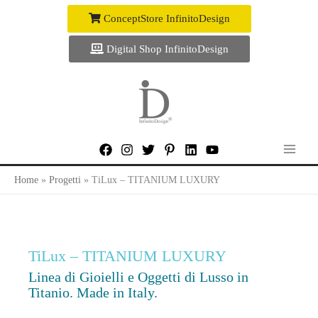
Vai
ConceptStore InfinitoDesign
al
contenuto
Digital Shop InfinitoDesign
Home
Progetti
TiLux – TITANIUM LUXURY
TiLux – TITANIUM LUXURY
Linea di Gioielli e Oggetti di Lusso in
Titanio. Made in Italy.