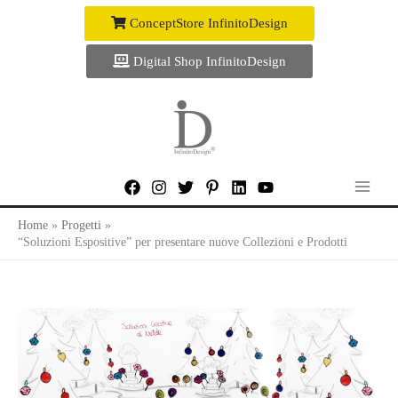
Vai
ConceptStore InfinitoDesign
al
contenuto
Digital Shop InfinitoDesign
Home
Progetti
“Soluzioni Espositive” per presentare nuove Collezioni e Prodotti