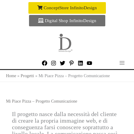
Vai
ConceptStore InfinitoDesign
al
contenuto
Digital Shop InfinitoDesign
Home
Progetti
Mi Piace Pizza – Progetto Comunicazione
Mi Piace Pizza – Progetto Comunicazione
Il progetto nasce dalla necessità del cliente
di creare la propria immagine web, e di
conseguenza farsi conoscere soprattutto a
livello locale. La comunicazione passa così