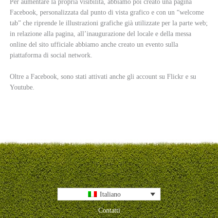
Per aumentare la propria visibilità, abbiamo poi creato una pagina
Facebook, personalizzata dal punto di vista grafico e con un “welcome
tab” che riprende le illustrazioni grafiche già utilizzate per la parte web;
in relazione alla pagina, all’inaugurazione del locale e della messa
online del sito ufficiale abbiamo anche creato un evento sulla
piattaforma di social network.
Oltre a Facebook, sono stati attivati anche gli account su Flickr e su
Youtube.
Italiano
Contatti