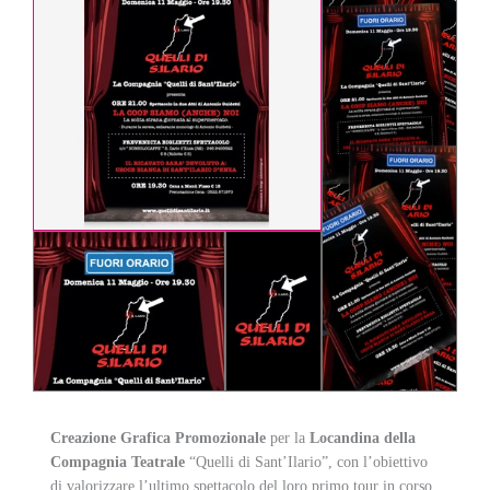
Creazione Grafica Promozionale
per la
Locandina della
Compagnia Teatrale
“Quelli di Sant’Ilario”, con l’obiettivo
di valorizzare l’ultimo spettacolo del loro primo tour in corso