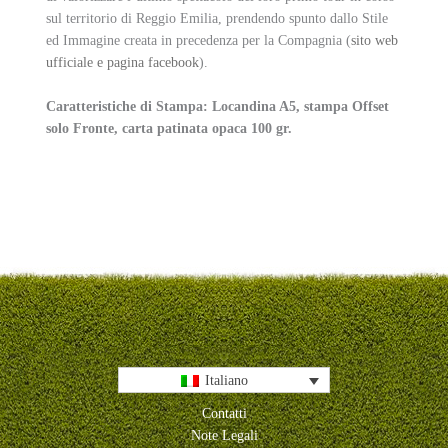
sul territorio di Reggio Emilia, prendendo spunto dallo Stile
ed Immagine creata in precedenza per la Compagnia (
sito web
ufficiale e pagina facebook
).
Caratteristiche di Stampa: Locandina A5, stampa Offset
solo Fronte, carta patinata opaca 100 gr.
Italiano
Contatti
Note Legali