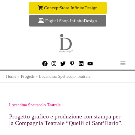
Vai
ConceptStore InfinitoDesign
al
contenuto
Digital Shop InfinitoDesign
Home
Progetti
Locandina Spettacolo Teatrale
Locandina Spettacolo Teatrale
Progetto grafico e produzione con stampa per
la Compagnia Teatrale “Quelli di Sant’Ilario”.