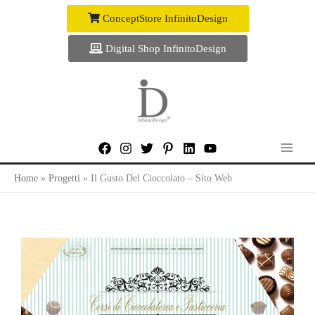
Vai
ConceptStore InfinitoDesign
al
contenuto
Digital Shop InfinitoDesign
Home
Progetti
Il Gusto Del Cioccolato – Sito Web