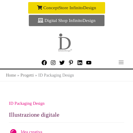
Vai
ConceptStore InfinitoDesign
al
contenuto
Digital Shop InfinitoDesign
Home
Progetti
ID Packaging Design
ID Packaging Design
Illustrazione digitale
Idea creativa