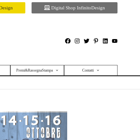
oDesign
Digital Shop InfinitoDesign
Premi&RassegnaStampa
Contatti