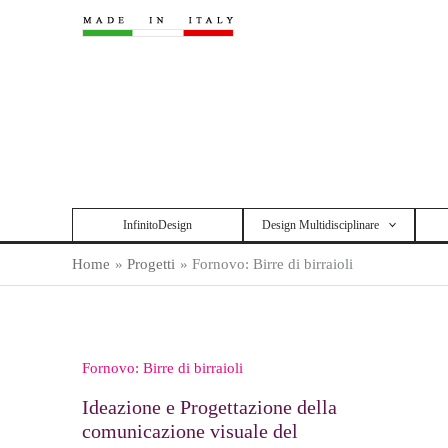
Vai
al
contenuto
InfinitoDesign
Design Multidisciplinare
Home
Progetti
Fornovo: Birre di birraioli
Fornovo: Birre di birraioli
Ideazione e Progettazione della
comunicazione visuale del