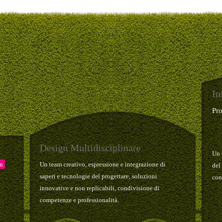
In
Pr
Design Multidisciplinare
Un 
gn
Un team creativo, espressione e integrazione di
del
saperi e tecnologie del progettare, soluzioni
con
innovative e non replicabili, condivisione di
competenze e professionalità.