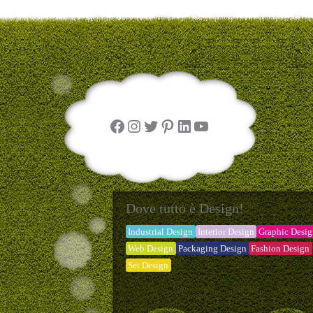
Facebook
Instagram
Twitter
Pinterest
LinkedIn
YouTube
Dove tutto è Design!
Industrial Design
Interior Design
Graphic Desi
Web Design
Packaging Design
Fashion Design
Set Design