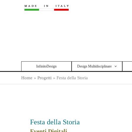
Vai
al
contenuto
InfinitoDesign
Design Multidisciplinare
Home
Progetti
Festa della Storia
Festa della Storia
Eventi Digitali