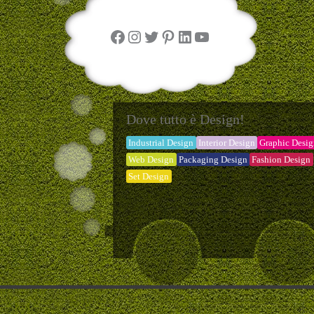
Facebook
Instagram
Twitter
Pinterest
LinkedIn
YouTube
Dove tutto è Design!
Industrial Design
Interior Design
Graphic Desi
Web Design
Packaging Design
Fashion Design
Set Design