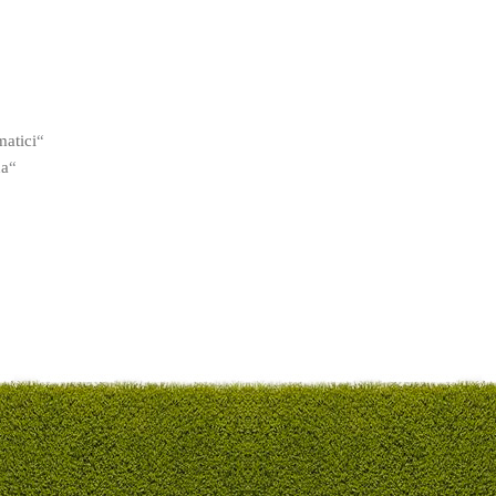
matici
“
da
“