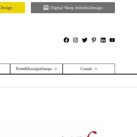
oDesign
Digital Shop InfinitoDesign
Premi&RassegnaStampa
Contatti