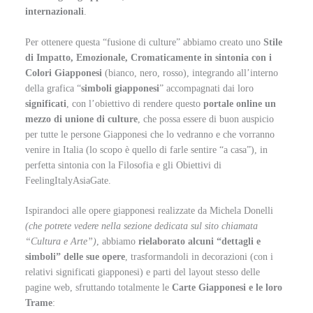
internazionali
.
Per ottenere questa “fusione di culture” abbiamo creato uno
Stile
di Impatto, Emozionale, Cromaticamente in sintonia con i
Colori Giapponesi
(bianco, nero, rosso), integrando all’interno
della grafica “
simboli giapponesi
” accompagnati dai loro
significati
, con l’obiettivo di rendere questo
portale online un
mezzo di unione di culture
, che possa essere di buon auspicio
per tutte le persone Giapponesi che lo vedranno e che vorranno
venire in Italia (lo scopo è quello di farle sentire “a casa”), in
perfetta sintonia con la Filosofia e gli Obiettivi di
FeelingItalyAsiaGate.
Ispirandoci alle opere giapponesi realizzate da Michela Donelli
(che potrete vedere nella sezione dedicata sul sito chiamata
“Cultura e Arte”)
, abbiamo
rielaborato alcuni “dettagli e
simboli” delle sue opere
, trasformandoli in decorazioni (con i
relativi significati giapponesi) e parti del layout stesso delle
pagine web, sfruttando totalmente le
Carte Giapponesi e le loro
Trame
: