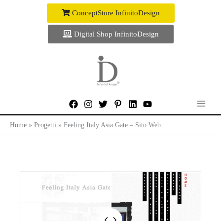
Vai
ConceptStore InfinitoDesign
al
contenuto
Digital Shop InfinitoDesign
Home
Progetti
Feeling Italy Asia Gate – Sito Web