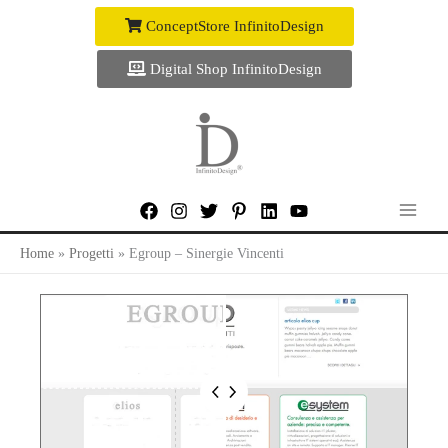
Vai
ConceptStore InfinitoDesign
al
contenuto
Digital Shop InfinitoDesign
Home
Progetti
Egroup – Sinergie Vincenti