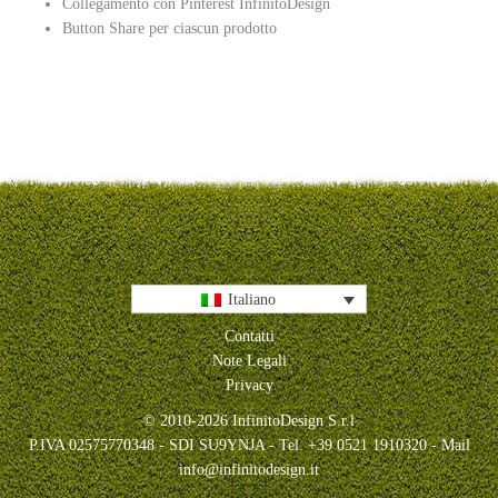
Collegamento con Pinterest InfinitoDesign
Button Share per ciascun prodotto
Italiano
Contatti
Note Legali
Privacy
© 2010-2026 InfinitoDesign S.r.l
P.IVA 02575770348 - SDI SU9YNJA - Tel. +39 0521 1910320 - Mail
info@infinitodesign.it