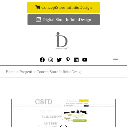
Vai
ConceptStore InfinitoDesign
al
contenuto
Digital Shop InfinitoDesign
Home
Progetti
ConceptStore InfinitoDesign