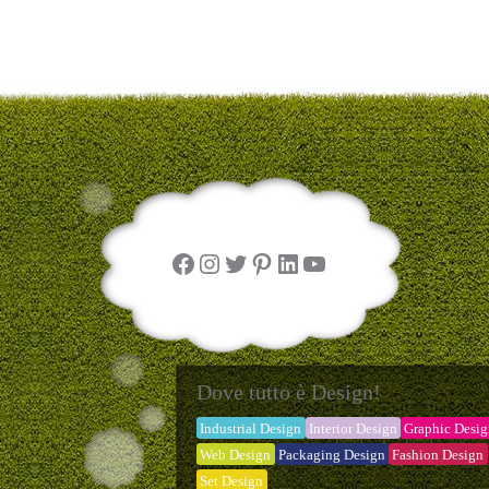
Facebook
Instagram
Twitter
Pinterest
LinkedIn
YouTube
Dove tutto è Design!
Industrial Design
Interior Design
Graphic Desi
Web Design
Packaging Design
Fashion Design
Set Design