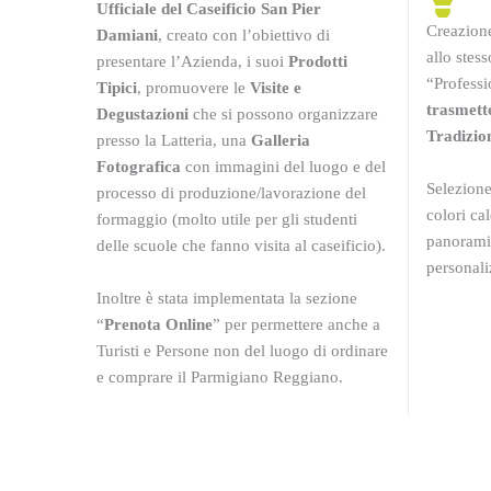
Ufficiale del Caseificio San Pier
Creazion
Damiani
, creato con l’obiettivo di
allo stes
presentare l’Azienda, i suoi
Prodotti
“Professi
Tipici
, promuovere le
Visite e
trasmette
Degustazioni
che si possono organizzare
Tradizion
presso la Latteria, una
Galleria
Fotografica
con immagini del luogo e del
Selezione
processo di produzione/lavorazione del
colori cal
formaggio (molto utile per gli studenti
panorami
delle scuole che fanno visita al caseificio).
personali
Inoltre è stata implementata la sezione
“
Prenota Online
” per permettere anche a
Turisti e Persone non del luogo di ordinare
e comprare il Parmigiano Reggiano.