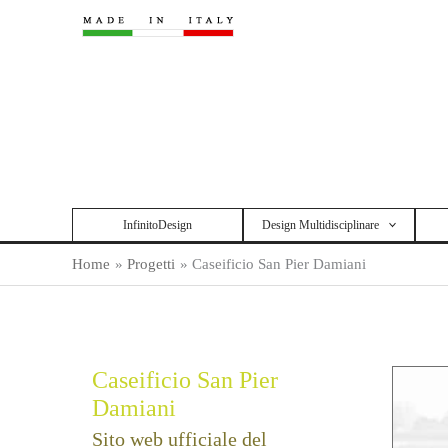
Vai
al
contenuto
InfinitoDesign
Design Multidisciplinare
Home
Progetti
Caseificio San Pier Damiani
Caseificio San Pier
Damiani
Sito web ufficiale del