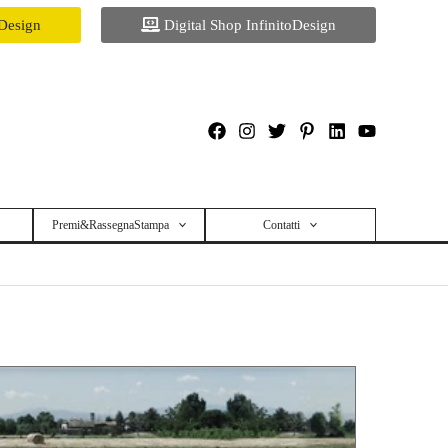
oDesign
Digital Shop InfinitoDesign
Premi&RassegnaStampa
Contatti