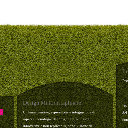
In
Pr
Design Multidisciplinare
Un 
gn
Un team creativo, espressione e integrazione di
del
saperi e tecnologie del progettare, soluzioni
con
innovative e non replicabili, condivisione di