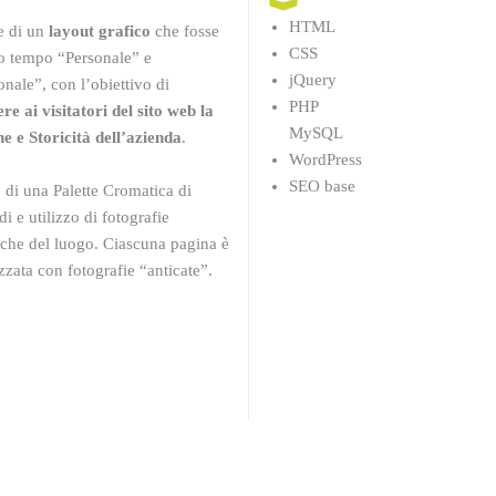
HTML
e di un
layout grafico
che fosse
CSS
so tempo “Personale” e
jQuery
onale”, con l’obiettivo di
PHP
re ai visitatori del sito web la
MySQL
e e Storicità dell’azienda
.
WordPress
SEO base
 di una Palette Cromatica di
di e utilizzo di fotografie
che del luogo. Ciascuna pagina è
zzata con fotografie “anticate”.