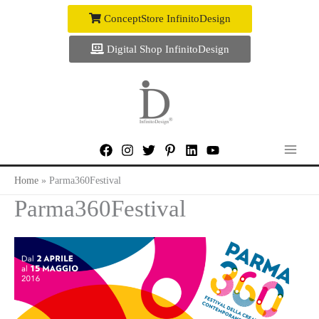
Vai
ConceptStore InfinitoDesign
al
contenuto
Digital Shop InfinitoDesign
Home
Parma360Festival
Parma360Festival