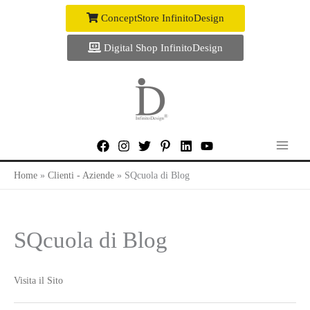
Vai
ConceptStore InfinitoDesign
al
contenuto
Digital Shop InfinitoDesign
Home
Clienti - Aziende
SQcuola di Blog
SQcuola di Blog
Visita il Sito