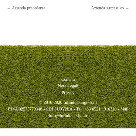
←
Azienda precedente
Azienda successivo
→
Contatti
Note Legali
Privacy
© 2010-2026 InfinitoDesign S.r.l
P.IVA 02575770348 - SDI SU9YNJA - Tel. +39 0521 1910320 - Mail
info@infinitodesign.it