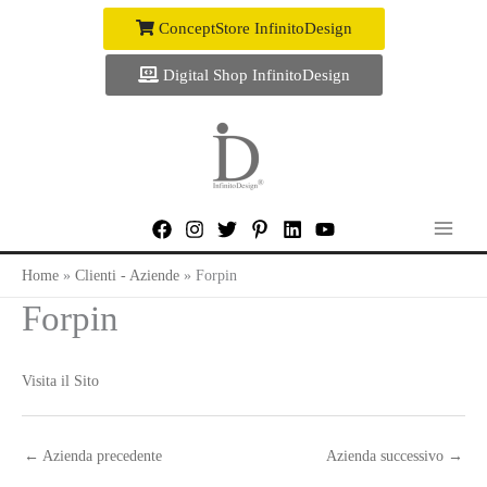
Vai
ConceptStore InfinitoDesign
al
contenuto
Digital Shop InfinitoDesign
Home
Clienti - Aziende
Forpin
Forpin
Visita il Sito
←
Azienda precedente
Azienda successivo
→