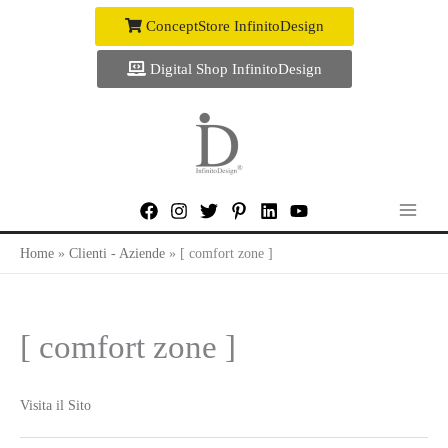
Vai
ConceptStore InfinitoDesign
al
contenuto
Digital Shop InfinitoDesign
Home
Clienti - Aziende
[ comfort zone ]
[ comfort zone ]
Visita il Sito