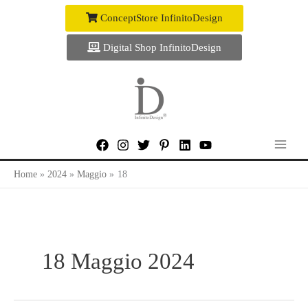
Vai
ConceptStore InfinitoDesign
al
contenuto
Digital Shop InfinitoDesign
Home
2024
Maggio
18
18 Maggio 2024