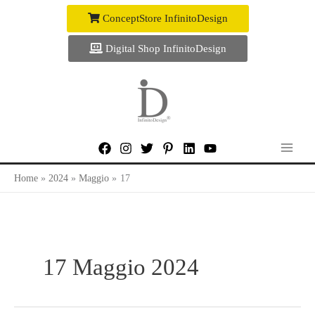
Vai
ConceptStore InfinitoDesign
al
contenuto
Digital Shop InfinitoDesign
Home
2024
Maggio
17
17 Maggio 2024