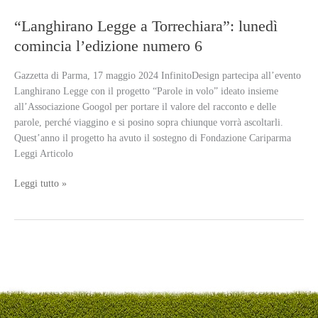
“Langhirano Legge a Torrechiara”: lunedì
comincia l’edizione numero 6
Gazzetta di Parma, 17 maggio 2024 InfinitoDesign partecipa all’evento
Langhirano Legge con il progetto “Parole in volo” ideato insieme
all’Associazione Googol per portare il valore del racconto e delle
parole, perché viaggino e si posino sopra chiunque vorrà ascoltarli.
Quest’anno il progetto ha avuto il sostegno di Fondazione Cariparma
Leggi Articolo
“Langhirano
Leggi tutto »
Legge
a
Torrechiara”:
lunedì
comincia
l’edizione
numero
6