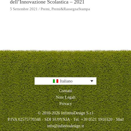
dell’Innovazione Scolastica – 2021
5 Settembre 2021
/
Premi
,
Premi&RassegnaStampa
Italiano
Contatti
Note Legali
Privacy
© 2010-2026 InfinitoDesign S.r.l
P.IVA 02575770348 - SDI SU9YNJA - Tel. +39 0521 1910320 - Mail
info@infinitodesign.it