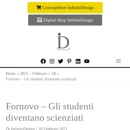
Vai
ConceptStore InfinitoDesign
al
contenuto
Digital Shop InfinitoDesign
Home
2021
Febbraio
18
Fornovo – Gli studenti diventano scienziati
Fornovo – Gli studenti
diventano scienziati
Di
InfinitoDesign
/
18 Febbraio 2021