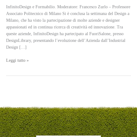
InfinitoDesign e Formabilio. Moderatore: Francesco Zurlo – Professore
Associato Politecnico di Milano Si è conclusa la settimana del Design a
Milano, che ha visto la partecipazione di molte aziende e designer
appassionati ed in continua ricerca di creatività ed innovazione. Tra
queste aziende, InfinitoDesign ha partecipato al FuoriSalone, presso
DesignLibrary, presentando l’evoluzione dell’Azienda dall’Industrial
Design […]
Terminato
Leggi tutto »
il
FuoriSalone
–
Design
Week
–
InfinitoDesign
si
racconta