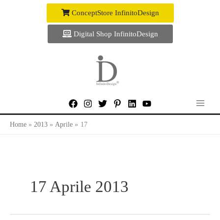
Vai
ConceptStore InfinitoDesign
al
contenuto
Digital Shop InfinitoDesign
Home
2013
Aprile
17
17 Aprile 2013