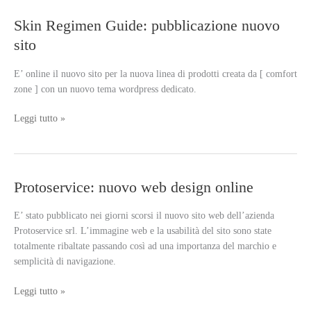
Skin Regimen Guide: pubblicazione nuovo
sito
E’ online il nuovo sito per la nuova linea di prodotti creata da [ comfort
zone ] con un nuovo tema wordpress dedicato.
Skin
Leggi tutto »
Regimen
Guide:
pubblicazione
nuovo
Protoservice: nuovo web design online
sito
E’ stato pubblicato nei giorni scorsi il nuovo sito web dell’azienda
Protoservice srl. L’immagine web e la usabilità del sito sono state
totalmente ribaltate passando così ad una importanza del marchio e
semplicità di navigazione.
Protoservice:
Leggi tutto »
nuovo